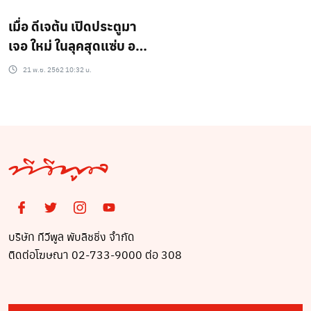
ความโซ๊ะ..
เมื่อ ดีเจต้น เปิดประตูมา
เจอ ใหม่ ในลุคสุดแซ่บ อวด
ชุดนอนไม่ได้นอน เผยอยู่
21 พ.ย. 2562 10:32 น.
ยันเช้า
บริษัท ทีวีพูล พับลิชชิ่ง จำกัด
ติดต่อโฆษณา 02-733-9000 ต่อ 308