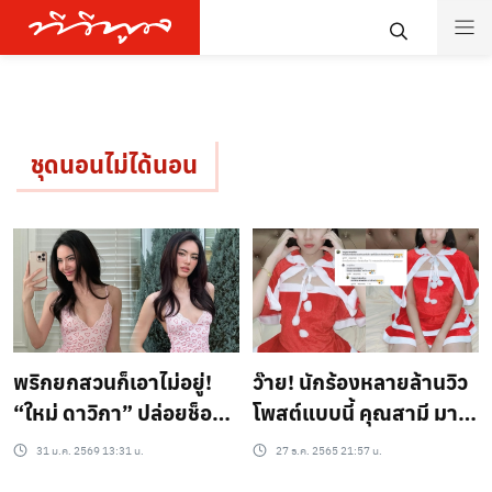
ชุดนอนไม่ได้นอน
ว๊าย! นักร้องหลายล้านวิว
พริกยกสวนก็เอาไม่อยู่!
โพสต์แบบนี้ คุณสามี มา
“ใหม่ ดาวิกา” ปล่อยช็อต
เม้นอย่างไว!!
เด็ดชุดนอนลูกไม้ชมพู
27 ธ.ค. 2565 21:57 น.
31 ม.ค. 2569 13:31 น.
หวาน อวดความแซ่บ