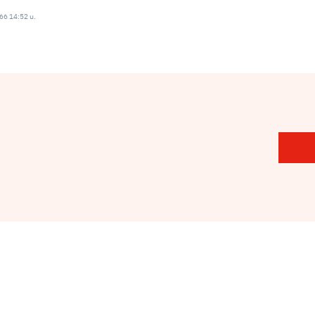
อด
566 14:52 น.