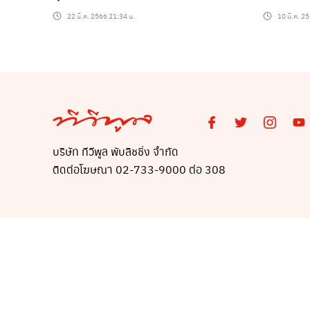
ไก่ไจแอนท์
เกาะตล
22 มี.ค. 2566 21:34 น.
10 มี.ค. 2
บริษัท ทีวีพูล พับลิชชิ่ง จำกัด
ติดต่อโฆษณา 02-733-9000 ต่อ 308