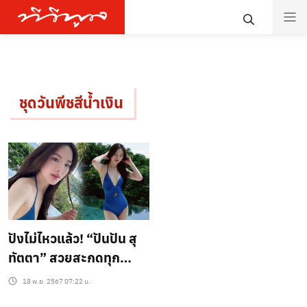
ชุดวันพีชสีน้ำเงิน
ปังไม่ไหวแล้ว! “ปันปัน สุ
ทัตตา” สวยสะกดทุก
สายตา ในชุดวันพีช
18 พ.ย. 2567 07:22 น.
สีน้ำเงิน