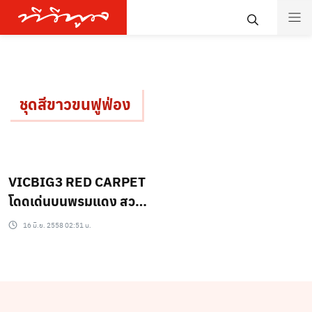
ชุดสีขาวขนฟูฟ่อง
VICBIG3 RED CARPET
โดดเด่นบนพรมแดง สวย
ตั้งแต่หัวจรดเท้า
16 มิ.ย. 2558 02:51 น.