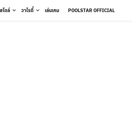
์สไตล์
วาไรตี้
เล่นเกม
POOLSTAR OFFICIAL