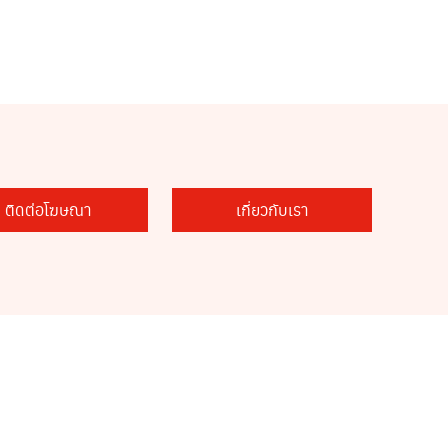
ติดต่อโฆษณา
เกี่ยวกับเรา