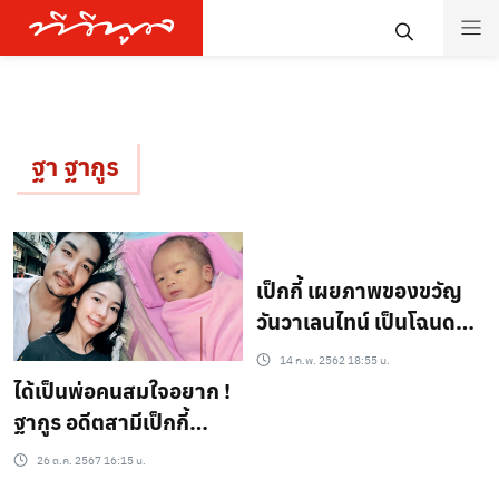
ฐา ฐากูร
เป็กกี้ เผยภาพของขวัญ
วันวาเลนไทน์ เป็นโฉนด
เรือนหอ ที่สำคัญจ่ายสด!!
14 ก.พ. 2562 18:55 น.
ได้เป็นพ่อคนสมใจอยาก !
ฐากูร อดีตสามีเป็กกี้
ประกาศข่าวดี ลูกน้อย
26 ต.ค. 2567 16:15 น.
ลืมตาดูโรคแล้ววว !