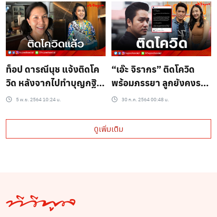
ท็อป ดารณีนุช แจ้งติดโค
“เอ๊ะ จิรากร” ติดโควิด
วิด หลังจากไปทำบุญกฐิน
พร้อมภรรยา ลูกยังคงรอ
กับเพื่อน
ผลตรวจ
5 พ.ย. 2564 10:24 น.
30 ก.ค. 2564 00:48 น.
ดูเพิ่มเติม