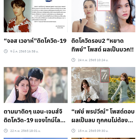
“จอส เวอาห์”ติดโควิด-19
ติดโควิดรอบ2​ “หยาด
ทิพย์” โพสต์ ผลเป็นบวก!!
9 มี.ค. 2565 16:58 น.
24 ก.พ. 2565 10:24 น.
ตามมาติดๆ แอน-เจมส์จิ
“เฟย์ พรปวีณ์​” โพสต์​ต​อบ​
ติดโควิด-19 แจงไทม์ไลน์
ผลเป็นลบ​ ทุกคนไม่ต้อง
ตามนี้!??
เป็นห่วง!!
22 ก.พ. 2565 18:01 น.
15 ก.พ. 2565 09:30 น.