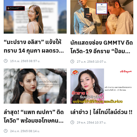
“มะปราง​ อลิสา”​ แจ้งให้
นักแสดงช่อง GMMTV ติด
ทราบ​ 14​ กุมภา​ ผลตรวจ
โควิด-19 อีกราย “ป๋อม
ออกแล้ว​ เพื่อนๆต่างให้
แป๋ม” เผยมีอาการไข้ต่ำๆ
15 ก.พ. 2565 08:57 น.
27 ม.ค. 2565 10:07 น.
กำลังใจ!
ล่าสุด! “แพท ณปภา” ติด
เล่าข่าว | ไล่ไทม์ไลน์ด่วน !!
โควิด” พร้อมขอโทษคนที่
29 ธ.ค. 2564 10:37 น.
ใกล้ชิด!?
24 ม.ค. 2565 08:14 น.