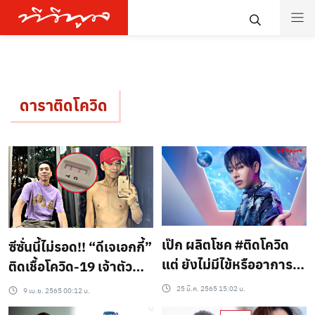
ดาราติดโควิด
เป๊ก ผลิตโชค #ติดโควิด
ซีซั่นนี้ไม่รอด!! “ดีเจเอกกี้”
แต่ ยังไม่มีไข้หรืออาการ
ติดเชื้อโควิด-19 เจ้าตัว
รุนแรง
เตือน ขนาดระวังตัวมาก
25 มี.ค. 2565 15:02 น.
9 เม.ย. 2565 00:12 น.
ยังติด..?