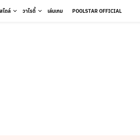
์สไตล์
วาไรตี้
เล่นเกม
POOLSTAR OFFICIAL