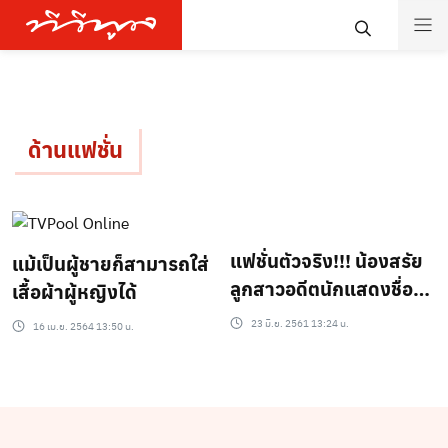
ด้านแฟชั่น
แฟชั่นตัวจริง!!! น้องสรัย
แม้เป็นผู้ชายก็สามารถใส่
ลูกสาวอดีตนักแสดงชื่อดัง
เสื้อผ้าผู้หญิงได้
“นิด อรพรรณ”
23 มิ.ย. 2561 13:24 น.
16 เม.ย. 2564 13:50 น.