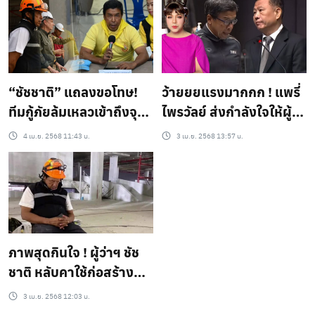
ตึก สตง. ถล่ม กว่า 44 วัน
ลูกแท้
“ชัชชาติ” แถลงขอโทษ!
ว้ายยยแรงมากกก ! แพรี่
ทีมกู้ภัยล้มเหลวเข้าถึงจุด
ไพรวัลย์ ส่งกำลังใจให้ผู้
ได้ยินเสียง ยืนยันทำเต็มที่
ว่าฯกทม.-ทีมกู้ภัย พร้อม
4 เม.ย. 2568 11:43 น.
3 เม.ย. 2568 13:57 น.
แล้ว
ฟาด “ส่วน สก. บางคนนั้น
ถ้าใช้คำพูดที่ดีไม่เป็น ก็
หุบปากไปเถอะค่ะ”
ภาพสุดกินใจ ! ผู้ว่าฯ ชัช
ชาติ หลับคาใช้ก่อสร้างทีม
งานลั่น เอาเวลาที่ไหนนอน
3 เม.ย. 2568 12:03 น.
เลิกดึก วันนี้ก็มาตั้งแต่ 6