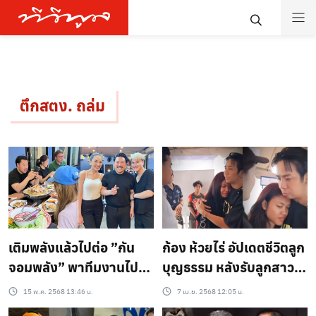
ตึกสตง. ถล่ม
เติมพลังแล้วไปต่อ ”กัน
ก้อง ห้วยไร่ อัปเดตชีวิตลูก
จอมพลัง” พาทีมงานไป
บุญธรรม หลังรับลูกสาว
เลี้ยงร้าน ‘บูมเทยกะทะ ‘
เหยื่อตึก สตง. ถล่ม เข้า
15 พ.ค. 2568 13:46 น.
7 เม.ย. 2568 12:05 น.
หลังปักหลักทำงานในพื้นที่
ครอบครัว พร้อมดูแลดั่ง