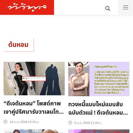
ต้นหอม
“ดีเจต้นหอม” โพสต์ภาพ
ทวงหนี้แบบใหม่แบบสับ
เงาคู่ปริศนารับวาเลนไทน์
ฉบับตัวแม่ ! ดีเจต้นหอม
แต่ “ดีเจมะตูม” แฉกลาง
ประกาศแจ้งให้ทราบถึง
16 ก.พ. 2568 13:33 น.
8 ม.ค. 2568 11:46 น.
ไอจี!
ลูกหนี้ที่รักทุกท่าน