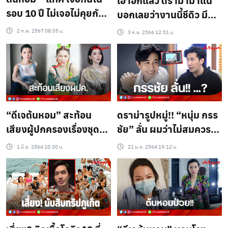
รอบ 10 ปี ไม่เจอไม่คุยกัน
บอกเลยว่างานนี้ชีดิว มี
เพราะตอนนั้นจบกันไม่ดี
บรรดาเพื่อนเสริมทัพเพิ่ม
2 ก.พ. 2567 08:05 น.
3 ก.ย. 2566 12:51 น.
ระดับดราม่าสุดๆ แน่ล่ะ
“ดีเจต้นหอม” สะท้อน
ดราม่ารูปหมู่!! “หนุ่ม กรร
เสียงผู้ปกครองเรื่องชุด
ชัย” ลั่น ผมว่าไม่สมควร!!
นักเรียน
เพราะ….
1 มิ.ย. 2564 10:30 น.
21 ม.ค. 2564 19:12 น.