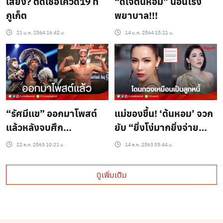
เสี่ยง? ติดเชื้อโควิด19 ที่
“ดีเจต้นหอม” นอนโรง
ภูเก็ต
พยาบาล!!!
21 ม.ค. 2564 16:42 น.
14 ม.ค. 2564 15:21 น.
“รัศมีเเข” ออกมาโพสต์
แม่ของขึ้น! ‘ต้นหอม’ จวก
เเล้วหลังจบศึก
ยับ “ยิ่งโง่มากยิ่งจ่าย
10Fight10
แพง”?
22 ธ.ค. 2563 10:21 น.
14 ธ.ค. 2563 05:44 น.
ดูเพิ่มเติม