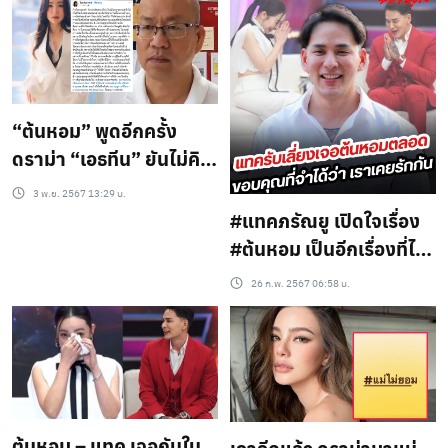
“ต้นหอม” พูดอีกครั้ง
ดราม่า “เอธทีน” ยันไม่คิด
จะฟ้อง“อัจฉริยะ” ไม่
3 พ.ย. 2567 13:29 น.
อยากเป็นศัตรูกับใคร เชื่อ
#แทคภรัณยู เปิดใจเรื่อง
ว่าเจตนาเขาอยากช่วย
#ต้นหอม เป็นอีกเรื่องที่ได้
เหลือประชาชน
ปลดล็อค ขอบคุณที่จำได้
26 ก.พ. 2567 06:58 น.
(ชมคลิป)
ต้นหอม – แทค เจอกันใน
เอาอีกแล้ว ดราม่ามาแน่