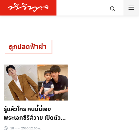
ถูกปลดฟ้าผ่า
รู้แล้วใคร คนนี้นี่เอง
พระเอกซีรีส์วาย เปิดตัวลูก
– ภรรยา หลังมีข่าวเม้าท์
18 ก.พ. 2566 12:06 น.
ถูกปลดเพราะซุกลูกเมีย