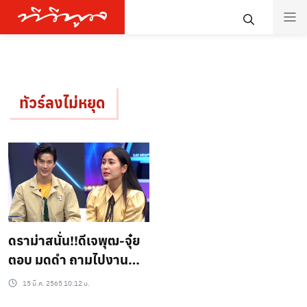
ทัวร์ลงไม่หยุด
ดราม่าสนั่น!!ดีเจพุฒ-จุ๋ย
ตอบ มดดำ ถามไปงาน
แตงโมไหม ? ทำเอาถึงกับ
15 มี.ค. 2565 10:12 น.
ทัวร์ลงไม่หยุด