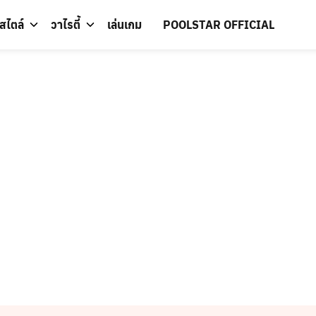
์สไตล์
วาไรตี้
เล่นเกม
POOLSTAR OFFICIAL