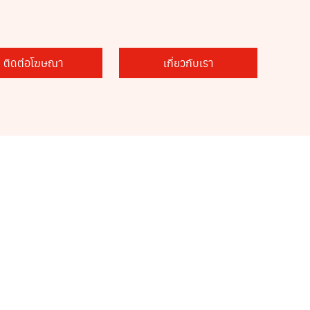
ติดต่อโฆษณา
เกี่ยวกับเรา