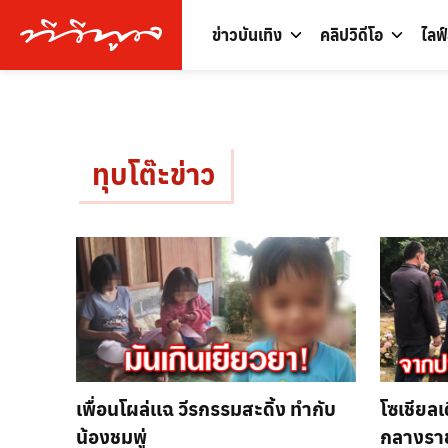
ข่าวบันเทิง
คลิปวิดีโอ
ไลฟ
ทุบโต๊ะข่าว
เพื่อนโผล่เเฉ วีรกรรมสะดิ้ง ทำกับ
โซเชียลเ
น้องชมพู่
กลางราย