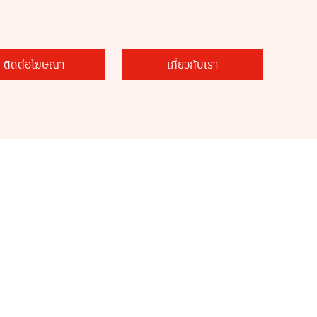
ติดต่อโฆษณา
เกี่ยวกับเรา