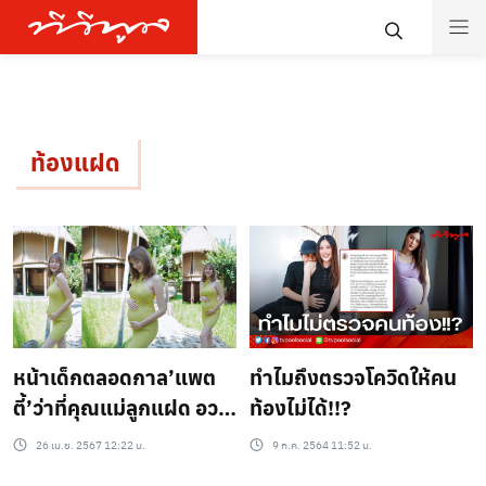
ท้องแฝด
หน้าเด็กตลอดกาล’แพต
ทำไมถึงตรวจโควิดให้คน
ตี้’ว่าที่คุณแม่ลูกแฝด อวด
ท้องไม่ได้!!?
ท้องโตในชุดเดรสรัดรูป
26 เม.ย. 2567 12:22 น.
9 ก.ค. 2564 11:52 น.