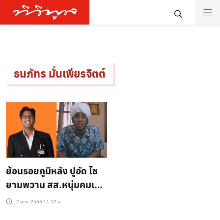
ธนภัทร มั่นเพียรจิตต์
ย้อนรอยภูมิหลัง ปูอัด ไช
ยามพวาน สส.หนุ่มคมเข้ม
เคยเล่นหนัง-ประกวดร้อง
7 พ.ย. 2566 11:12 น.
เพลง ก่อนถูกพิพากษา ปม