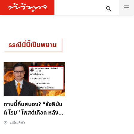
ธรณีนี่นี้เป็นพยาน
ดาบนี้คืนสนอง? “รังสิมัน
ต์ โรม” โพสต์เดือด หลัง
ป.ป.ช. มีมติส่งศาลฎีกา
4 เดือนที่แล้ว
ลุ้นชะตา 44 อดีต สส. ก้าว