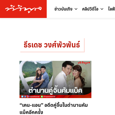
ข่าวบันเทิง
คลิปวิดีโอ
ไลฟ
ธีรเดช วงศ์พัวพันธ์
“เคน-แอน” อดีตคู่จิ้นในตำนานคัม
แบ็คอีกครั้ง