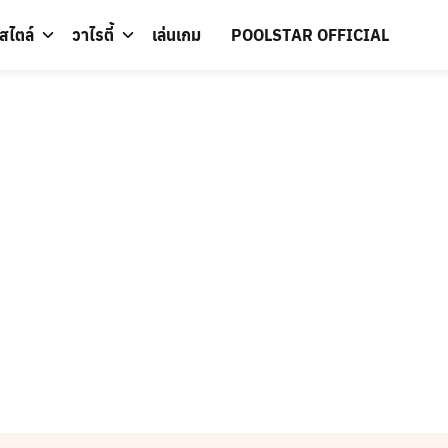
์สไตล์
วาไรตี้
เล่นเกม
POOLSTAR OFFICIAL