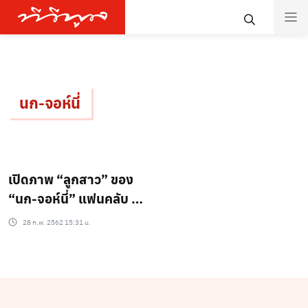
นก-จอห์นี่
เปิดภาพ “ลูกสาว” ของ
“นก-จอห์นี่” แฟนคลับ มา
เม้นต์
28 ก.พ. 2562 15:31 น.