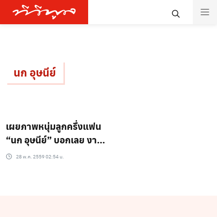
นก อุษนีย์
เผยภาพหนุ่มลูกครึ่งแฟน
“นก อุษนีย์” บอกเลย งาน
ดีมากก
28 พ.ค. 2559 02:54 น.