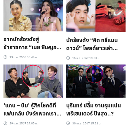
เรื่อยๆ ได้คลิปหลักฐาน
รายการ
แล้ว หลังจากนี้เป็นเรื่อง
ของคดีความ..?
จากนักร้องดังสู่
นักร้องดัง “กิต ทรีแมน
ข้าราชการ “เนย ซินญอริ
ดาวน์” โพสต์ยาวเล่า
ต้า” รับตำแหน่งใหม่
อุทาหรณ์ อยู่ดีๆ เกือบมี
13 มี.ค. 2568 05:44 น.
15 ธ.ค. 2567 13:33 น.
ทำงานเพื่อชาวชลบุรี
เรื่อง เสียเงิน โดนด่า หาว่า
ชนแล้วหนี..?
‘แดน – บีม’ รู้สึกโชคดีที่
บุรินทร์ ปลื้ม งานรุมแน่น
แฟนคลับ ยังรักพวกเรา
พรีเซนเตอร์ ปังสุด..?
เหมือนเดิม ยกให้แฟนคลับ
29 ต.ค. 2567 19:05 น.
30 เม.ย. 2567 15:21 น.