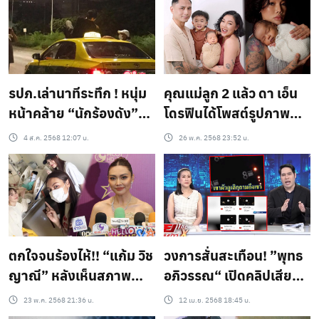
คับ“
รปภ.เล่านาทีระทึก ! หนุ่ม
คุณแม่ลูก 2 แล้ว ดา เอ็น
หน้าคล้าย “นักร้องดัง”
โดรฟินได้โพสต์รูปภาพ
นั่งหลับป้ายรถเมล์ ก่อนลุก
ครอบครัวสุดสุขใจ โดย
4 ส.ค. 2568 12:07 น.
26 พ.ค. 2568 23:52 น.
โวยวาย-กรี๊ดใส่ กระโดด
ระบุว่า ครอบครัวตัวดี
เกาะแท็กซี่ ก่อนเหตุแทง
รายงานตัวค้าบ..?
กันในปั๊ม
ตกใจจนร้องไห้!! “แก้ม วิช
วงการสั่นสะเทือน! ”พุทธ
ญาณี” หลังเห็นสภาพ
อภิวรรณ“ เปิดคลิปเสียง
“ตั้ม วราวุธ” ไม่คิดว่าจะ
“นักร้องดัง” คุยพริตตี้
23 พ.ค. 2568 21:36 น.
12 เม.ย. 2568 18:45 น.
หนัก ตอนนี้อาการดีขึ้น
สาวหวานเจี๊ยบ กลาง