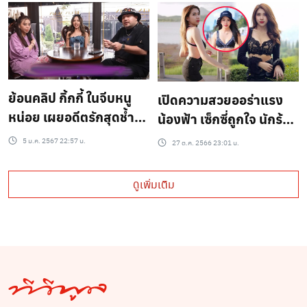
เท่ากับครอบครัว..?
ย้อนคลิป กิ้กกี้ ในจีบหนู
เปิดความสวยออร่าแรง
หน่อย เผยอดีตรักสุดช้ำ
น้องฟ้า เซ็กซี่ถูกใจ นักร้อง
หลังเลิกกับนักร้องดัง ใคร
ดังจนเข้าไปจีบ..?
5 ม.ค. 2567 22:57 น.
27 ต.ค. 2566 23:01 น.
คือมือที่สามกันแน่?
ดูเพิ่มเติม