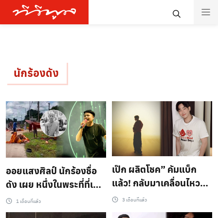
นักร้องดัง
เป๊ก ผลิตโชค” คัมแบ็ก
ออยแสงศิลป์ นักร้องชื่อ
แล้ว! กลับมาเคลื่อนไหวอีก
ดัง เผย หนึ่งในพระที่ที่เป็น
ครั้งโพสต์แรกในรอบ 9
ข่าว คือคุณพ่อของผมเอง
3 เดือนที่แล้ว
1 เดือนที่แล้ว
เดือน
คับ ท่านเสียชีวิตแล้วนะ