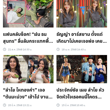
กะทันหัน
แฟนคลับช็อก! “ฝน ธน
ธัญญ่า อาร์สยาม ตั้งแต่
สุนทร” ลื่นล้มกระแทกพื้น
เกิดมาไม่เคยเจอพ่อ เคย
ซี่โครงร้าว 2 ซี่ แฟนๆ แห่
วางแผนตาย รอดมา
21 ส.ค. 2568 14:33 น.
18 เม.ย. 2568 16:43 น.
ส่งกำลังใจ
เพราะหนังเรื่องเดียว!
“ลำไย ไหทองคำ” เจอ
ประจักษ์ชัย เผย ลำไย หัว
“ต้นมะม่วง” เข้าไป งานนี้
จิตหัวใจเธอคนนี้โคตร
ไม่รอด! ขบสดๆ ไม่ต้อง
แกร่ง น้ำตาไม่ให้ใครเห็น
20 มี.ค. 2568 13:21 น.
15 มี.ค. 2568 10:40 น.