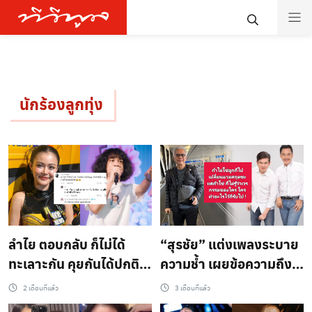
นักร้องลูกทุ่ง
ลำไย ตอบกลับ ก็ไม่ได้
“สุรชัย” แต่งเพลงระบาย
ทะเลาะกัน คุยกันได้ปกติ
ความช้ำ เผยข้อความถึง
หลัง ชาวเน็ต คอมเมนต์ ไป
ร็อคกี้ “ถ้าไม่ใช่ลูกก็ไป
2 เดือนที่แล้ว
3 เดือนที่แล้ว
ทำบิ้วอิน ที่บ้าน ยังเห็น ปุ้ย
เปลี่ยนนามสกุลซะ แต่ถ้า