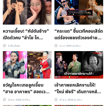
แอลกอฮอล์ มาดูงานอยู่
ใช่ก็ไม่รู้เวรกรรมของใคร
เลย
ใครทำอะไรไว้ก็รับไป”
หวานเจี๊ยบ! “กัปตันช้าง”
“กระแต” ขึ้นเวทีคอนเสิร์ต
เปิดตัวคบ “ลำไย ไห
แต่ร้องเพลงตัวเองค่าย
ทองคำ” โพสต์รูปคู่พร้อม
เก่าไม่ได้ เผยติดลิขสิทธิ์
3 เดือนที่แล้ว
4 ม.ค. 2569 12:03 น.
แคปชั่นสุดเขิน “ขอ
ร้องได้แค่ 7 คำ เผยเคยขอ
อนุญาตร๊ากกกก”
ซื้อลิขสิทธิ์แล้ว แต่เขาไม่
ขาย
ขวัญใจกะเทยลูกเจี๊ยบ
เจ้าภาพยกเลิกงานให้!
“ฮาย อาภาพร” ฮอตเวอร์
“ใหม่ พัชรี” เดินทางกลับ
ไวรัลร้านเก้งพาปัง คิว
บ้าน ทำหน้าที่ลูกสาวครั้ง
13 ธ.ค. 2568 13:09 น.
27 ส.ค. 2568 11:20 น.
แน่นถึงพฤษภาคม2569
สุดท้าย สูญเสียคุณแม่