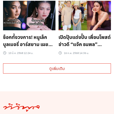
ปอก ! กินยันใบถ้าไม่มีใคร
ฟอร์มเดิมที่คนรักทั้ง
ห้ามเหลือแต่รากแล้วนะ !
ประเทศกลับมาเเล้ว สดใส
น่ารัก
ช็อกทั้งวงการ! หนูเล็ก
เปิดปุ๊บแต่งปั๊บ เพื่อนโพสต์
บูลเบอรี่ อาร์สยาม เผย
ข่าวดี “แจ๊ค ธนพล”
ความลับสุดอึ้ง “ฉันเป็นนัก
เตรียมวิวาห์ 28 ก.พ. นี้
10 มี.ค. 2568 12:24 น.
16 ก.พ. 2568 14:36 น.
ร้องที่หูหนวกข้างหนึ่งมา
หลังเพิ่งเปิดตัวแฟนสาว
ตลอดชีวิต”
“เอม รมิดา”
ดูเพิ่มเติม