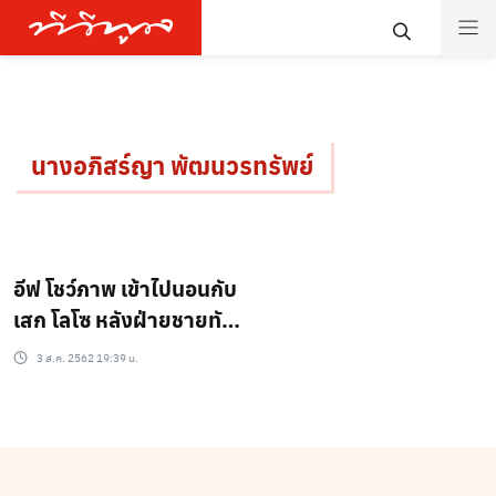
นางอภิสร์ญา พัฒนวรทรัพย์
อีฟ โชว์ภาพ เข้าไปนอนกับ
เสก โลโซ หลังฝ่ายชายทัก
ให้กลับไปอยู่ด้วย!!
3 ส.ค. 2562 19:39 น.