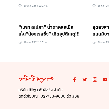
10 พ.ค. 2564 13:27 น.
15 ก.ย. 25
“แพท ณปภา” น้ำตาคลอเมื่อ
สุดสงสา
เห็น”น้องเรสซิ่ง” เกิดอุบัติเหตุ!!!
ถนนมีบา
เอ็กซเรย
18 มี.ค. 2562 16:51 น.
26 ก.ค. 25
ของคน?
บริษัท ทีวีพูล พับลิชชิ่ง จำกัด
ติดต่อโฆษณา 02-733-9000 ต่อ 308