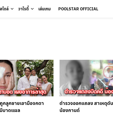
์สไตล์
วาไรตี้
เล่นเกม
POOLSTAR OFFICIAL
 ถูกลูกชายเอามือจกตา
ตำรวจออกแถลง สาเหตุดั
มีบาดแผล
น้องกานต์