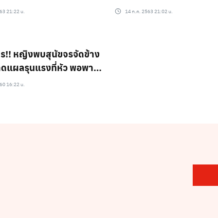
63 21:22 น.
14 ก.ค. 2563 21:02 น.
ร!! หญิงพบสุนัขจรจัดข้าง
ดแผลรุนแรงที่หัว พอพาไป
์ถึงกับช็อคในความพิเรนทร์
60 16:22 น.
?