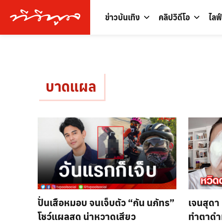
ข่าวบันเทิง
คลิปวิดีโอ
ไลฟ
บาดแผล
ปั่นเสือหมอบ จนเจ็บตัว “กัน นภัทร”
เจนสุดา
โชว์แผลสด น่าหวาดเสียว
ทำตาดำ