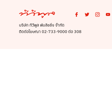
บริษัท ทีวีพูล พับลิชชิ่ง จำกัด
ติดต่อโฆษณา 02-733-9000 ต่อ 308