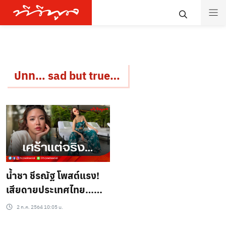
ปทท… sad but true…
น้ำชา ชีรณัฐ โพสต์แรง!
เสียดายประเทศไทย…
เศร้าแต่จริง
2 ก.ค. 2564 10:05 น.