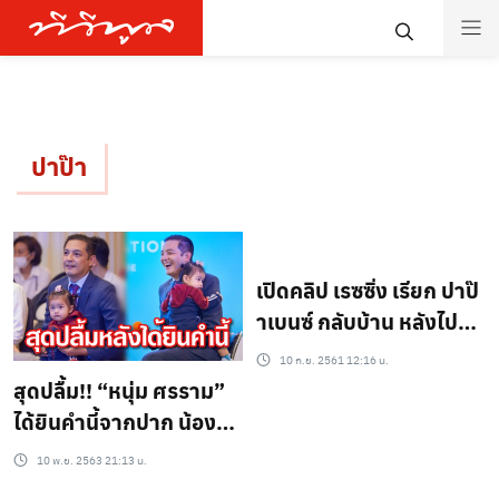
ปาป๊า
เปิดคลิป เรซซิ่ง เรียก ปาป๊
าเบนซ์ กลับบ้าน หลังไป
ต่างจังหวัด
10 ก.ย. 2561 12:16 น.
สุดปลื้ม!! “หนุ่ม ศรราม”
ได้ยินคำนี้จากปาก น้องวีจิ
ครั้งแรก ทำเอาใจชื้นสุดๆ
10 พ.ย. 2563 21:13 น.