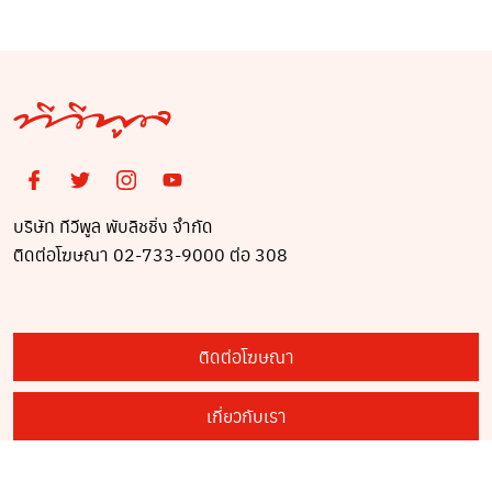
บริษัท ทีวีพูล พับลิชชิ่ง จำกัด
ติดต่อโฆษณา 02-733-9000 ต่อ 308
ติดต่อโฆษณา
เกี่ยวกับเรา