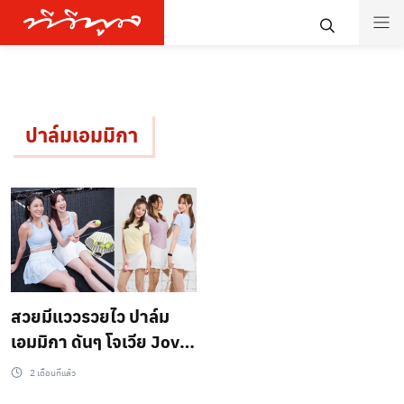
ปาล์มเอมมิกา
สวยมีแววรวยไว ปาล์ม
เอมมิกา ดันๆ โจเวีย Jovia
แบรนด์ไทยไปตลาดโลก
2 เดือนที่แล้ว