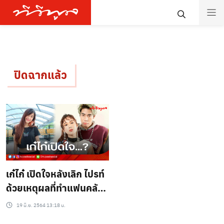
ปิดฉากแล้ว
เก๋ไก๋ เปิดใจหลังเลิก ไปรท์
ด้วยเหตุผลที่ทำแฟนคลับ
น้ำตาซึม…
19 มิ.ย. 2564 13:18 น.