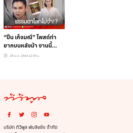
“ปิ่น เก็จมณี” โพสต์ท่า
ยากบนหลังม้า งานนี้
แฟนๆ แห่คอมเมนต์
28 เม.ย. 2564 12:35 น.
เพียบ!!
บริษัท ทีวีพูล พับลิชชิ่ง จำกัด