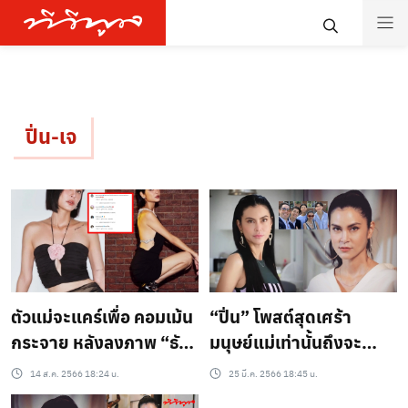
ปิ่น-เจ
ตัวแม่จะแคร์เพื่อ คอมเม้น
“ปิ่น” โพสต์สุดเศร้า
กระจาย หลังลงภาพ “ธัญ
มนุษย์แม่เท่านั้นถึงจะ
ญ่า” ยังมาเม้นแบบนี้
เข้าใจสภาพนี้..!!
14 ส.ค. 2566 18:24 น.
25 มี.ค. 2566 18:45 น.