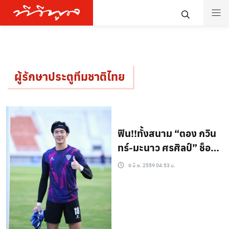
ผู้รักษาประตูทีมชาติไทย
ฟิน!!ทั้งสนาม “ตอง กวิน
ทร์-มะนาว ศรศิลป์” ช็อ
ตนี้!! (ชมคลิป)
6 มิ.ย. 2559 04:53 น.
http://www.tvpoolonli