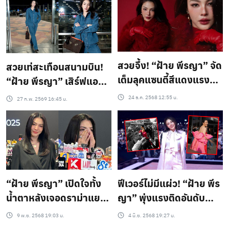
สวยจึ้ง! “ฝ้าย พีรญา” จัด
สวยเท่สะเทือนสนามบิน!
เต็มลุคแซนตี้สีแดงแรง
“ฝ้าย พีรญา” เสิร์ฟแอร์
ฤทธิ์ ออร่าตัวแม่พุ่ง
พอร์ตลุคส์ยีนส์ทั้งตัว
24 ธ.ค. 2568 12:55 น.
27 ก.พ. 2569 16:45 น.
กระจาย สวยเป๊ะหัวจรด
เท้าสมมงสุดๆ
“ฝ้าย พีรญา” เปิดใจทั้ง
ฟีเวอร์ไม่มีแผ่ว! “ฝ้าย พีร
น้ำตาหลังเจอดราม่าแยก
ญา” พุ่งแรงติดอันดับ
คู่ ยันไม่เคยทะเลาะ ไม่เคย
TOP5 มูลค่าสื่อระดับโลก
9 พ.ย. 2568 19:03 น.
4 มิ.ย. 2568 19:27 น.
ทิ้งใคร
จากงานคานส์ 2025