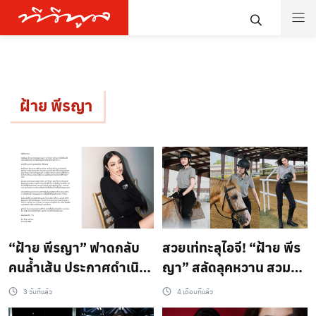
ฝ้าย พีรญา
“ฝ้าย พีรญา” ฟาดกลับ
สวยเท่ทะลุไอจี! “ฝ้าย พีร
คนล้ำเส้น ประกาศดำเนิน
ญา” สลัดลุคหวาน สวม
คดี หลังถูกซื้อ-ขายข้อมูล
วิญญาณจ๊อกกี้สาวโชว์
3 วันที่แล้ว
4 เดือนที่แล้ว
ส่วนตัว
ลีลาควบม้าสุดสง่า