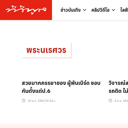
ข่าวบันเทิง
คลิปวิดีโอ
ไลฟ
พระนเรศวร
สวยมากภรรยาของ ผู้พันเบิร์ด ชอบ
วิจารณ์ส
กันตั้งแต่ป.6
รถติด ไ
10 พ.ย. 2562 23:24 น.
4 พ.ย. 256