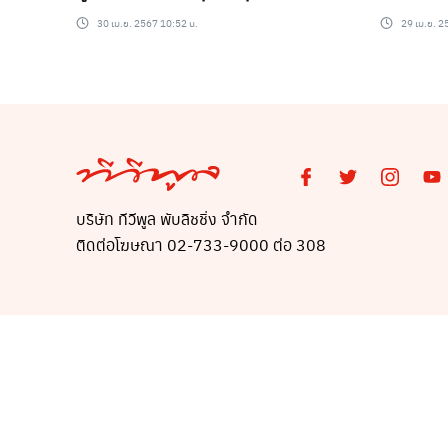
30 เม.ย. 2567 10:52 น.
29 เม.ย. 2
บริษัท ทีวีพูล พับลิชชิ่ง จำกัด
ติดต่อโฆษณา 02-733-9000 ต่อ 308