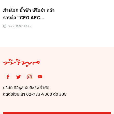
2024”..?
ดิจิตอล เพื่อยกย่องวงการ
สำเร็จ!! น้ำฟ้า ฟีโอร่า คว้า
บันเทิงและนักธุรกิจ
รางวัล “CEO AEC
AWARDS 2016” ไป
3 ก.ค. 2559 11:01 น.
ครอง..เป็นสาวที่มาก
คุณสมบัติจริง!!!
บริษัท ทีวีพูล พับลิชชิ่ง จำกัด
ติดต่อโฆษณา 02-733-9000 ต่อ 308