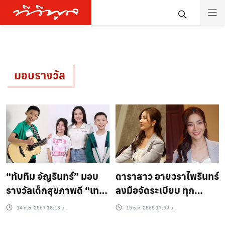
มอบรางวัล
“ทับทิม อัญรินทร์” มอบ
ดาราสาว อายวราไพรินทร์
รางวัลเด็กสุขภาพดี “เท
ลงมือจัดระเบียบ ทุก
วิน-สตาร์” คว้าตำแหน่ง
รางวัลโปร่งใส ในงาน
14 ก.ย. 2567 18:13 น.
15 ธ.ค. 2565 17:59 น.
“Healthy & Active Kids
ประกาศรางวัล ไทยแลนด์