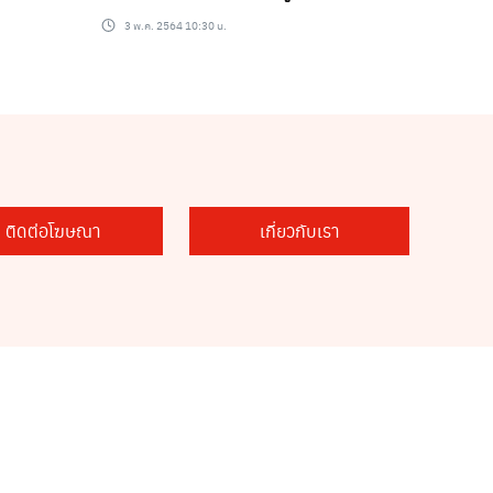
ุก
3 พ.ค. 2564 10:30 น.
ติดต่อโฆษณา
เกี่ยวกับเรา