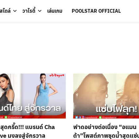
์สไตล์
วาไรตี้
เล่นเกม
POOLSTAR OFFICIAL
สุดกรี๊ด!!! แบรนด์ Cha
ฟาดอย่างต่อเนื่อง “อแมน
ive มงลงสู่จักรวาล
ด้า”โพสต์ภาพชุดน้ำสุดแซ่