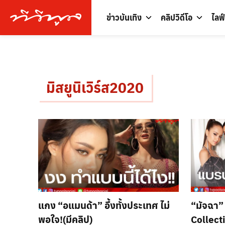
ข่าวบันเทิง
คลิปวิดีโอ
ไลฟ
มิสยูนิเวิร์ส2020
แกง “อแมนด้า” อึ้งทั้งประเทศ ไม่
“มัจฉา” 
พอใจ!(มีคลิป)
Collect