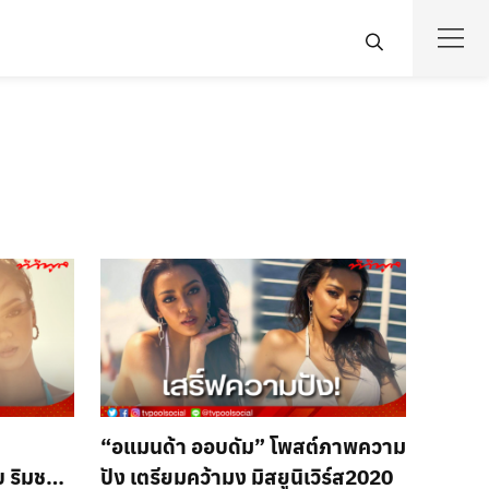
“อแมนด้า ออบดัม” โพสต์ภาพความ
บ ริมชาย
ปัง เตรียมคว้ามง มิสยูนิเวิร์ส2020