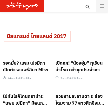
มิสแกรนด์ ไทยเเลนด์ 2017
รอดมั้ย? แพม เปรมิกา
เปิดอก! “น้องอุ้ม” ทุเรียน
เปิดตัวรอบพรีลิมฯ Miss
นำโชค คว้าชุดประจำชาติ
Grand International
เผยถึงเรื่องบังเอิญแบบ
24 ต.ค. 2560 15:03 น.
9 ก.ค. 2560 17:56 น.
2017
นี้!!
ไม่ทันไรก็โดนดราม่า!!
สวยงามละลานตา !! ส่อง
“แพม เปมิกา” มิสแก
โฉมงาม 77 สาวศึกชิงม