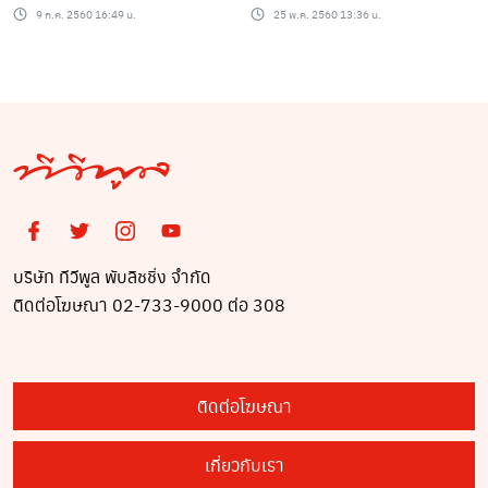
รนด์ฯ คนล่าสุด ถูกร้าน
งมิสแกรนด์ตัวแทนแต่ละ
9 ก.ค. 2560 16:49 น.
25 พ.ค. 2560 13:36 น.
เสื้อแฉยับ!!
จังหวัด
บริษัท ทีวีพูล พับลิชชิ่ง จำกัด
ติดต่อโฆษณา 02-733-9000 ต่อ 308
ติดต่อโฆษณา
เกี่ยวกับเรา