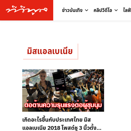
ข่าวบันเทิง
คลิปวิดีโอ
ไลฟ
มิสแอลเบเนีย
เกิดอะไรขึ้นกับประเทศไทย มิส
แอลเบเนีย 2018 โพสต์ชู 3 นิ้วตั้ง