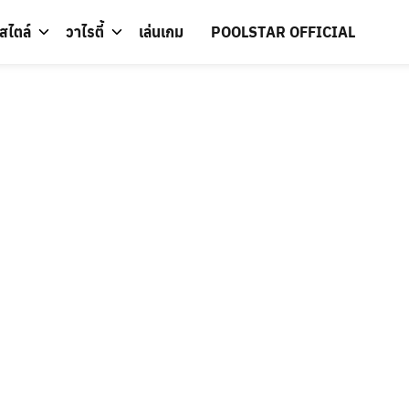
์สไตล์
วาไรตี้
เล่นเกม
POOLSTAR OFFICIAL