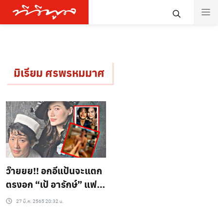
มิเรียม ศรพรหมมาศ
ว๊ายยย!! อกอีแป้นจะแตก
ตรงอก “เป้ อารักษ์” แฟน
สาวลงสตอรี่ถอดเสื้อแล้ว
27 มี.ค. 2565 20:32 น.
ทำสิ่งนี้!??