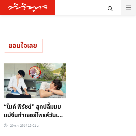
ยอมใจเลย
“ไมค์ พิรัชต์” สุดปลื้มมม
แม่จีนทำเซอร์ไพรส์วันเกิด
ดอกไม้ธนบัตรช่อโต!!!
20 ธ.ค. 2564 15:01 น.