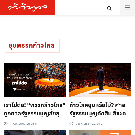
ยุบพรรคก้าวไกล
เราไปต่อ! “พรรคก้าวไกล”
ก้าวไกลยุบหรือไม่? ศาล
ถูกศาลรัฐธรรมนูญสั่งยุบ
รัฐธรรมนูญตัดสิน ชี้ชะตา
ตัดสิทธิ์ “พิธา” และ 10
วันนี้!
7 ส.ค. 2567 18:06 น.
7 ส.ค. 2567 12:30 น.
กรรมการบริหาร 10 ปี