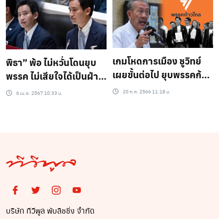
เกมโหดการเมือง ชูวิทย์
พิธา” พ้อ ไม่หวั่นโดนยุบ
เผยขั้นต่อไป ยุบพรรคก้าว
พรรค ไม่เสียใจได้เป็นฝ่าย
ไกล
ค้าน ถามกลับ “วาระของ
20 ก.ค. 2566 11:18 น.
6 เม.ย. 2567 10:33 น.
รัฐบาลชุดนี้คืออะไรกัน
แน่?”
บริษัท ทีวีพูล พับลิชชิ่ง จำกัด