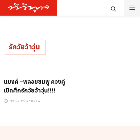
รักวัยว้าวุ่น
แบงค์ –พลอยชมพู ควงคู่
เปิดศึกรักวัยว้าวุ่น!!!!
17 ก.ค. 2559 10:21 น.