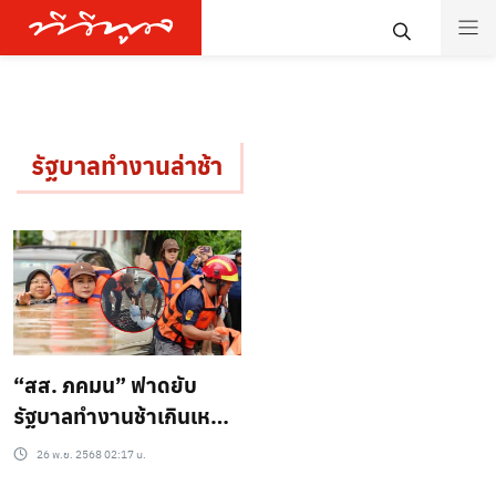
รัฐบาลทำงานล่าช้า
“สส. ภคมน” ฟาดยับ
รัฐบาลทำงานช้าเกินเหตุ
งัดฐานข้อมูลแพลตฟอร์ม
26 พ.ย. 2568 02:17 น.
กลาง นำร่องช่วย 100