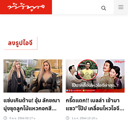
ลงรูปไอจี
แซ่บเกินต้าน! อุ้ม ลักขณา
กรี๊ดแตก!! เบลล่า เข้ามา
นุ่งชุดลูกไม้แหวกอกสีดำ
แซว”โป๊ป เคลื่อนไหวไอจี
ไปกินโอมากาเสะ..?
ในรอบ3เดือน”มีฮา..?
5 พ.ย. 2566 00:17 น.
1 ต.ค. 2564 13:15 น.