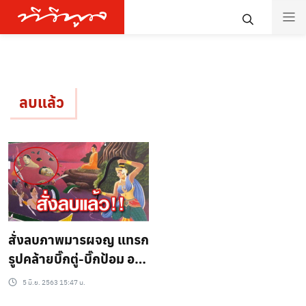
ลบแล้ว
สั่งลบภาพมารผจญ แทรก
รูปคล้ายบิ๊กตู่-บิ๊กป้อม อยู่
วัดเดียวกับรูปตำนานส้ม
5 มิ.ย. 2563 15:47 น.
หยุด