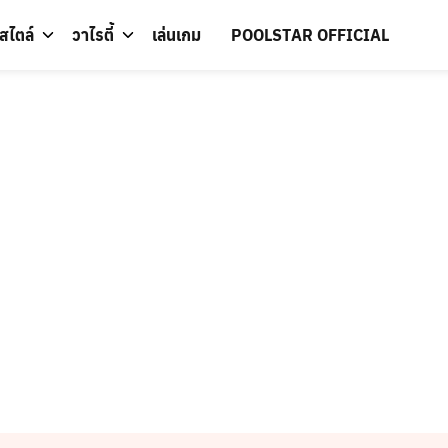
์สไตล์
วาไรตี้
เล่นเกม
POOLSTAR OFFICIAL