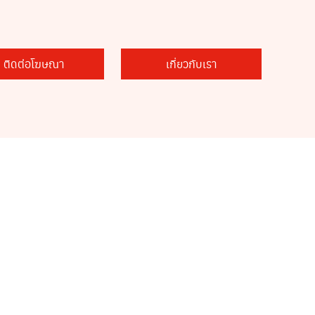
ติดต่อโฆษณา
เกี่ยวกับเรา