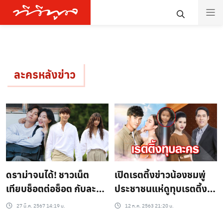
ละครหลังข่าว
ดราม่าจนได้! ชาวเน็ต
เปิดเรตติ้งข่าวน้องชมพู่
เทียบช็อตต่อช็อต กับละคร
ประชาชนแห่ดูทุบเรตติ้ง
ไทยอย่าง “จนกว่าจะได้รัก
ละครหลังข่าวยับ
27 มี.ค. 2567 14:19 น.
12 ก.ค. 2563 21:20 น.
กัน” ทำไมไปคล้ายกับซีรีส์